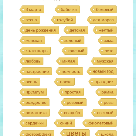
8 марта
бабочки
бежевый
весна
голубой
дед мороз
день рождения
детская
желтый
женская
зеленый
зима
календарь
красный
лето
любовь
милая
мужская
новый год
настроение
нежность
праздник
осень
пасха
премиум
простая
рамка
рождество
розовый
розы
романтика
свадьба
светлый
сердечки
синий
фиолетовый
цветы
фотоэффект
школа