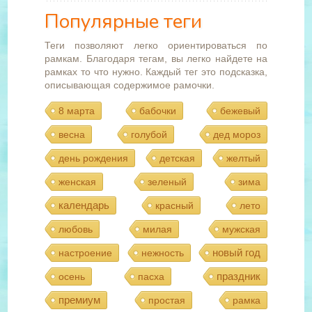
Популярные теги
Теги позволяют легко ориентироваться по
рамкам. Благодаря тегам, вы легко найдете на
рамках то что нужно. Каждый тег это подсказка,
описывающая содержимое рамочки.
8 марта
бабочки
бежевый
весна
голубой
дед мороз
день рождения
детская
желтый
женская
зеленый
зима
календарь
красный
лето
любовь
милая
мужская
новый год
настроение
нежность
праздник
осень
пасха
премиум
простая
рамка