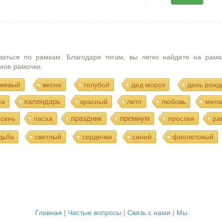
ваться по рамкам. Благодаря тегам, вы легко найдете на рамк
мое рамочки.
жевый
весна
голубой
дед мороз
день рожд
календарь
ма
красный
лето
любовь
мила
праздник
премиум
осень
пасха
простая
ра
дьба
светлый
сердечки
синий
фиолетовый
Главная
|
Частые вопросы
|
Связь с нами
|
Мы