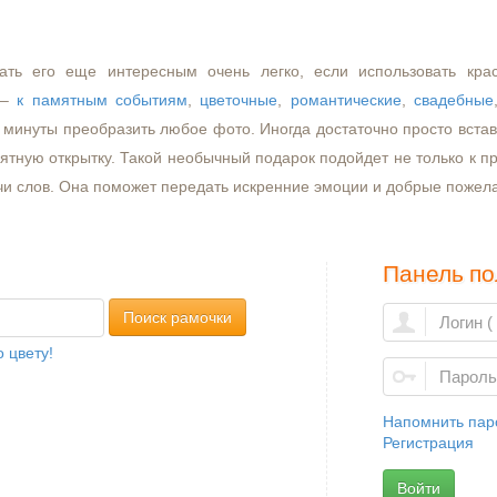
ать его еще интересным очень легко, если использовать кра
–
к памятным событиям
,
цветочные
,
романтические
,
свадебные
минуты преобразить любое фото. Иногда достаточно просто встави
ятную открытку. Такой необычный подарок подойдет не только к пр
чи слов. Она поможет передать искренние эмоции и добрые пожел
Панель по
Поиск рамочки
 цвету!
Напомнить пар
Регистрация
Войти