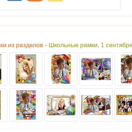
ки из разделов -
Школьные рамки
,
1 сентября