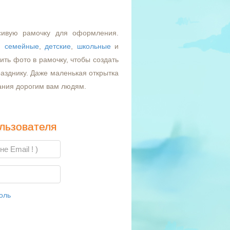
сивую рамочку для оформления.
,
семейные
,
детские
,
школьные
и
ть фото в рамочку, чтобы создать
азднику. Даже маленькая открытка
ания дорогим вам людям.
льзователя
оль