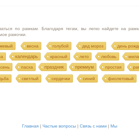
ваться по рамкам. Благодаря тегам, вы легко найдете на рамк
мое рамочки.
жевый
весна
голубой
дед мороз
день рожд
календарь
ма
красный
лето
любовь
мила
праздник
премиум
осень
пасха
простая
ра
дьба
светлый
сердечки
синий
фиолетовый
Главная
|
Частые вопросы
|
Связь с нами
|
Мы