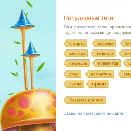
Популярные теги
Теги позволяют легко ориентиро
подсказка, описывающая содержи
8 марта
бабочки
бе
женская
зеленый
зи
новый год
нежность
розы
романтика
сва
яркая
школа
Показать все теги
Статьи по категориям на сайте