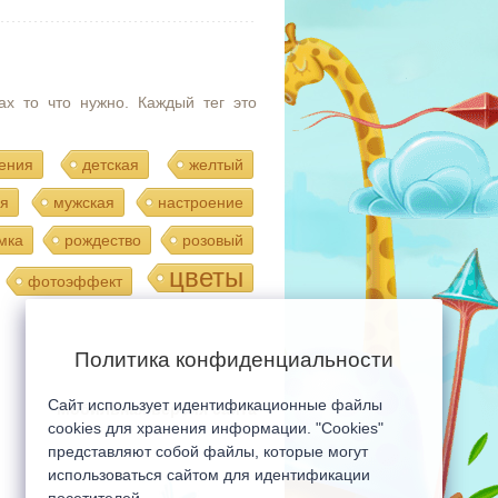
ах то что нужно. Каждый тег это
ения
детская
желтый
я
мужская
настроение
мка
рождество
розовый
цветы
фотоэффект
Политика конфиденциальности
Сайт использует идентификационные файлы
Мобильная версия сайта
cookies для хранения информации. "Cookies"
представляют собой файлы, которые могут
использоваться сайтом для идентификации