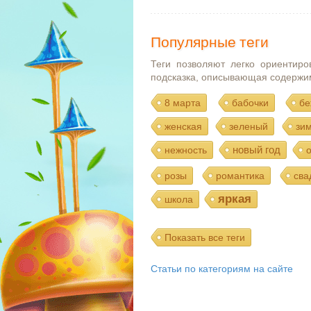
Популярные теги
Теги позволяют легко ориентиро
подсказка, описывающая содержи
8 марта
бабочки
бе
женская
зеленый
зи
новый год
нежность
розы
романтика
сва
яркая
школа
Показать все теги
Статьи по категориям на сайте