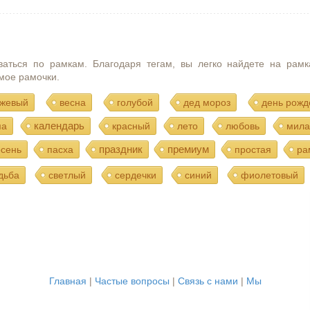
ваться по рамкам. Благодаря тегам, вы легко найдете на рамк
мое рамочки.
жевый
весна
голубой
дед мороз
день рожд
календарь
ма
красный
лето
любовь
мила
праздник
премиум
осень
пасха
простая
ра
дьба
светлый
сердечки
синий
фиолетовый
Главная
|
Частые вопросы
|
Связь с нами
|
Мы