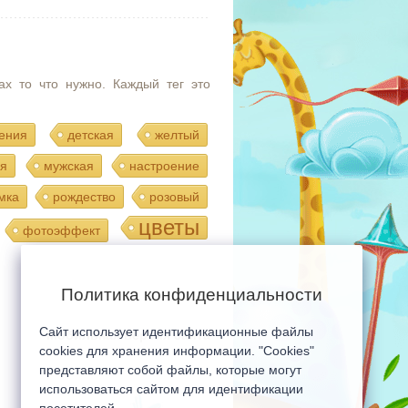
ах то что нужно. Каждый тег это
ения
детская
желтый
я
мужская
настроение
мка
рождество
розовый
цветы
фотоэффект
Политика конфиденциальности
Сайт использует идентификационные файлы
Мобильная версия сайта
cookies для хранения информации. "Cookies"
представляют собой файлы, которые могут
использоваться сайтом для идентификации