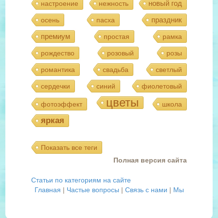
новый год
настроение
нежность
праздник
осень
пасха
премиум
простая
рамка
рождество
розовый
розы
романтика
свадьба
светлый
сердечки
синий
фиолетовый
цветы
фотоэффект
школа
яркая
Показать все теги
Полная версия сайта
Статьи по категориям на сайте
Главная
|
Частые вопросы
|
Связь с нами
|
Мы