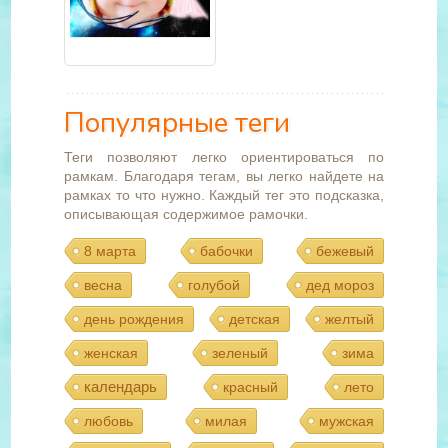
Популярные теги
Теги позволяют легко ориентироваться по
рамкам. Благодаря тегам, вы легко найдете на
рамках то что нужно. Каждый тег это подсказка,
описывающая содержимое рамочки.
8 марта
бабочки
бежевый
весна
голубой
дед мороз
день рождения
детская
желтый
женская
зеленый
зима
календарь
красный
лето
любовь
милая
мужская