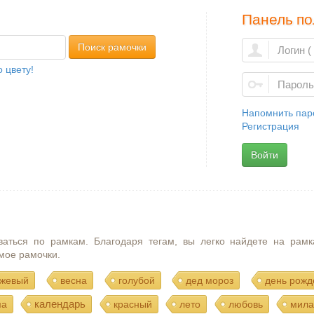
Панель по
Поиск рамочки
 цвету!
Напомнить пар
Регистрация
Войти
ваться по рамкам. Благодаря тегам, вы легко найдете на рамк
мое рамочки.
жевый
весна
голубой
дед мороз
день рожд
календарь
ма
красный
лето
любовь
мила