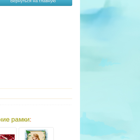
Вернуться на главную
ние рамки
: