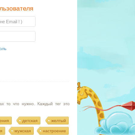
льзователя
оль
ах то что нужно. Каждый тег это
ения
детская
желтый
я
мужская
настроение