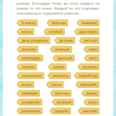
рамкам. Благодаря тегам, вы легко найдете на
рамках то что нужно. Каждый тег это подсказка,
описывающая содержимое рамочки.
8 марта
бабочки
бежевый
весна
голубой
дед мороз
день рождения
детская
желтый
женская
зеленый
зима
календарь
красный
лето
любовь
милая
мужская
новый год
настроение
нежность
праздник
осень
пасха
премиум
простая
рамка
рождество
розовый
розы
романтика
свадьба
светлый