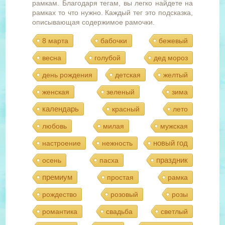
рамкам. Благодаря тегам, вы легко найдете на
рамках то что нужно. Каждый тег это подсказка,
описывающая содержимое рамочки.
8 марта
бабочки
бежевый
весна
голубой
дед мороз
день рождения
детская
желтый
женская
зеленый
зима
календарь
красный
лето
любовь
милая
мужская
новый год
настроение
нежность
праздник
осень
пасха
премиум
простая
рамка
рождество
розовый
розы
романтика
свадьба
светлый