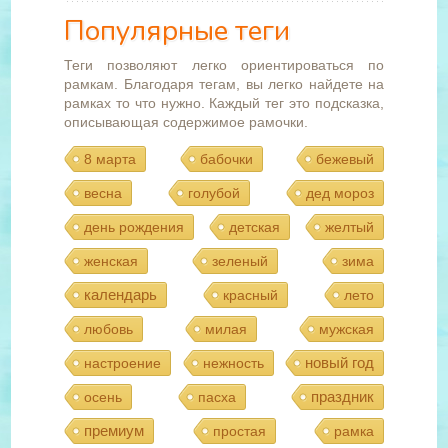
Популярные теги
Теги позволяют легко ориентироваться по
рамкам. Благодаря тегам, вы легко найдете на
рамках то что нужно. Каждый тег это подсказка,
описывающая содержимое рамочки.
8 марта
бабочки
бежевый
весна
голубой
дед мороз
день рождения
детская
желтый
женская
зеленый
зима
календарь
красный
лето
любовь
милая
мужская
новый год
настроение
нежность
праздник
осень
пасха
премиум
простая
рамка