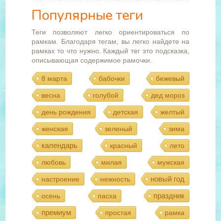
Популярные теги
Теги позволяют легко ориентироваться по
рамкам. Благодаря тегам, вы легко найдете на
рамках то что нужно. Каждый тег это подсказка,
описывающая содержимое рамочки.
8 марта
бабочки
бежевый
весна
голубой
дед мороз
день рождения
детская
желтый
женская
зеленый
зима
календарь
красный
лето
любовь
милая
мужская
новый год
настроение
нежность
праздник
осень
пасха
премиум
простая
рамка