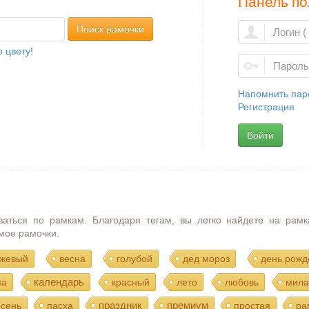
Панель по
Поиск рамочки
 цвету!
Напомнить пар
Регистрация
Войти
ваться по рамкам. Благодаря тегам, вы легко найдете на рамк
мое рамочки.
жевый
весна
голубой
дед мороз
день рожд
календарь
ма
красный
лето
любовь
мила
праздник
премиум
осень
пасха
простая
ра