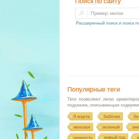
Поиск по сайту
Расширенный поиск и поиск по
Популярные теги
Теги позволяют легко ориентиро
подсказка, описывающая содержи
8 марта
бабочки
бе
женская
зеленый
зи
новый год
нежность