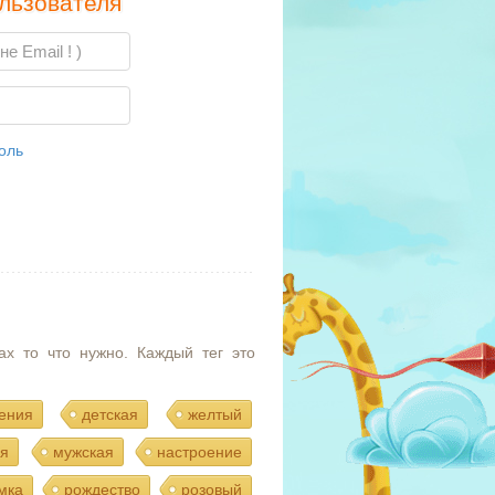
льзователя
оль
ах то что нужно. Каждый тег это
ения
детская
желтый
я
мужская
настроение
мка
рождество
розовый