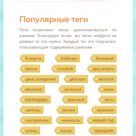
Популярные теги
Теги позволяют легко ориентироваться по
рамкам. Благодаря тегам, вы легко найдете на
рамках то что нужно. Каждый тег это подсказка,
описывающая содержимое рамочки.
8 марта
бабочки
бежевый
весна
голубой
дед мороз
день рождения
детская
желтый
женская
зеленый
зима
календарь
красный
лето
любовь
милая
мужская
новый год
настроение
нежность
праздник
осень
пасха