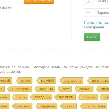
 цвету!
Напомнить пар
Регистрация
Войти
ваться по рамкам. Благодаря тегам, вы легко найдете на рамк
мое рамочки.
жевый
весна
голубой
дед мороз
день рожд
календарь
ма
красный
лето
любовь
мила
праздник
премиум
осень
пасха
простая
ра
дьба
светлый
сердечки
синий
фиолетовый