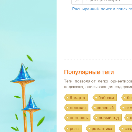
Расширенный поиск и поиск по
Популярные теги
Теги позволяют легко ориентиро
подсказка, описывающая содержи
8 марта
бабочки
бе
женская
зеленый
зи
новый год
нежность
розы
романтика
сва