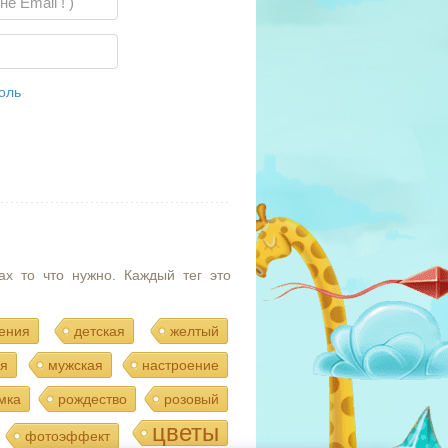
оль
ах то что нужно. Каждый тег это
ения
детская
желтый
я
мужская
настроение
мка
рождество
розовый
цветы
фотоэффект