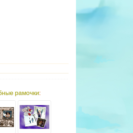
бные рамочки
: