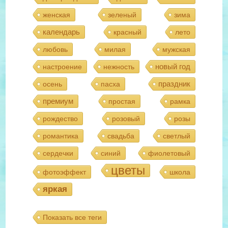
женская
зеленый
зима
календарь
красный
лето
любовь
милая
мужская
новый год
настроение
нежность
праздник
осень
пасха
премиум
простая
рамка
рождество
розовый
розы
романтика
свадьба
светлый
сердечки
синий
фиолетовый
цветы
фотоэффект
школа
яркая
Показать все теги