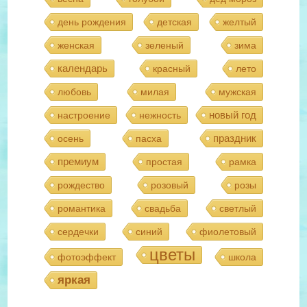
день рождения
детская
желтый
женская
зеленый
зима
календарь
красный
лето
любовь
милая
мужская
новый год
настроение
нежность
праздник
осень
пасха
премиум
простая
рамка
рождество
розовый
розы
романтика
свадьба
светлый
сердечки
синий
фиолетовый
цветы
фотоэффект
школа
яркая