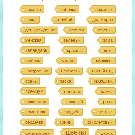
8 марта
бабочки
бежевый
весна
голубой
дед мороз
день рождения
детская
желтый
женская
зеленый
зима
календарь
красный
лето
любовь
милая
мужская
новый год
настроение
нежность
праздник
осень
пасха
премиум
простая
рамка
рождество
розовый
розы
романтика
свадьба
светлый
сердечки
синий
фиолетовый
цветы
фотоэффект
школа