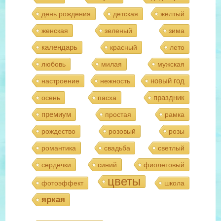
день рождения
детская
желтый
женская
зеленый
зима
календарь
красный
лето
любовь
милая
мужская
новый год
настроение
нежность
праздник
осень
пасха
премиум
простая
рамка
рождество
розовый
розы
романтика
свадьба
светлый
сердечки
синий
фиолетовый
цветы
фотоэффект
школа
яркая