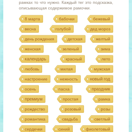
рамках то что нужно. Каждый тег это подсказка,
описывающая содержимое рамочки.
8 марта
бабочки
бежевый
весна
голубой
дед мороз
день рождения
детская
желтый
женская
зеленый
зима
календарь
красный
лето
любовь
милая
мужская
новый год
настроение
нежность
праздник
осень
пасха
премиум
простая
рамка
рождество
розовый
розы
романтика
свадьба
светлый
сердечки
синий
фиолетовый