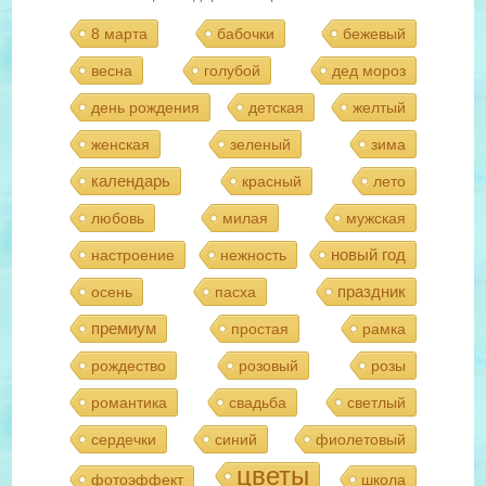
8 марта
бабочки
бежевый
весна
голубой
дед мороз
день рождения
детская
желтый
женская
зеленый
зима
календарь
красный
лето
любовь
милая
мужская
новый год
настроение
нежность
праздник
осень
пасха
премиум
простая
рамка
рождество
розовый
розы
романтика
свадьба
светлый
сердечки
синий
фиолетовый
цветы
фотоэффект
школа