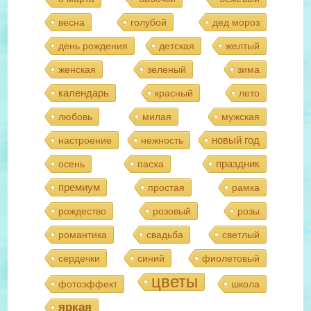
весна
голубой
дед мороз
день рождения
детская
желтый
женская
зеленый
зима
календарь
красный
лето
любовь
милая
мужская
новый год
настроение
нежность
праздник
осень
пасха
премиум
простая
рамка
рождество
розовый
розы
романтика
свадьба
светлый
сердечки
синий
фиолетовый
цветы
фотоэффект
школа
яркая