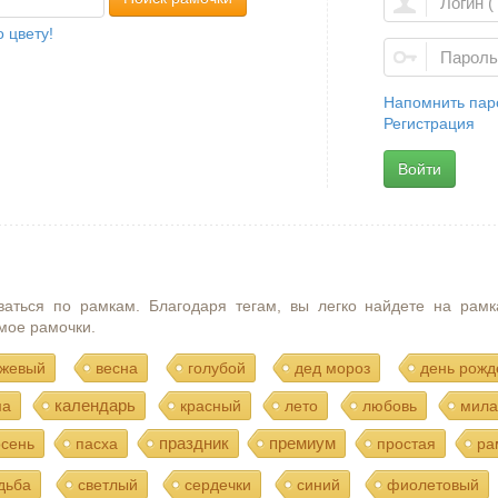
 цвету!
Напомнить пар
Регистрация
Войти
ваться по рамкам. Благодаря тегам, вы легко найдете на рамк
мое рамочки.
жевый
весна
голубой
дед мороз
день рожд
календарь
ма
красный
лето
любовь
мила
праздник
премиум
осень
пасха
простая
ра
дьба
светлый
сердечки
синий
фиолетовый