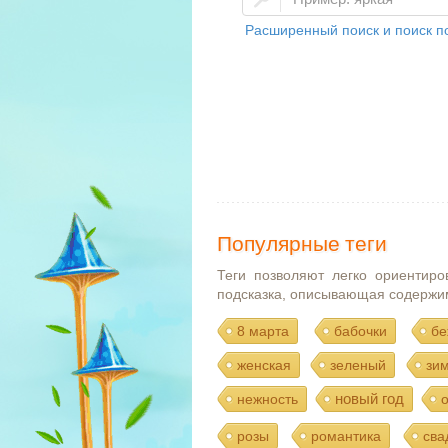
Расширенный поиск и поиск по
Популярные теги
Теги позволяют легко ориентиро
подсказка, описывающая содержи
8 марта
бабочки
бе
женская
зеленый
зи
новый год
нежность
розы
романтика
сва