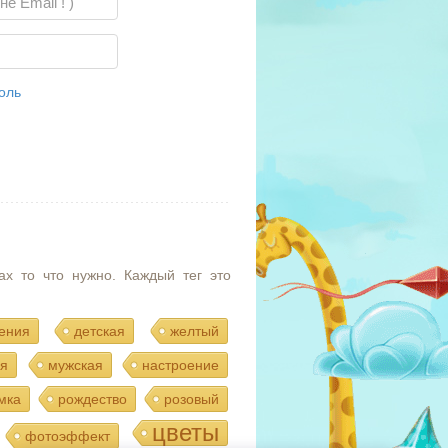
оль
ах то что нужно. Каждый тег это
ения
детская
желтый
я
мужская
настроение
мка
рождество
розовый
цветы
фотоэффект