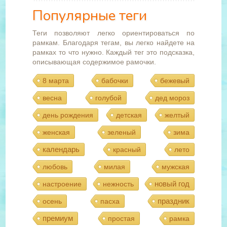
Популярные теги
Теги позволяют легко ориентироваться по
рамкам. Благодаря тегам, вы легко найдете на
рамках то что нужно. Каждый тег это подсказка,
описывающая содержимое рамочки.
8 марта
бабочки
бежевый
весна
голубой
дед мороз
день рождения
детская
желтый
женская
зеленый
зима
календарь
красный
лето
любовь
милая
мужская
новый год
настроение
нежность
праздник
осень
пасха
премиум
простая
рамка