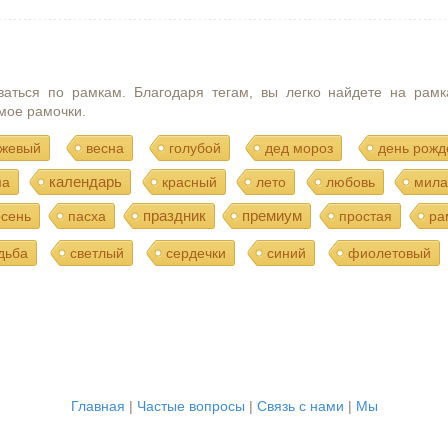
ваться по рамкам. Благодаря тегам, вы легко найдете на рамк
мое рамочки.
жевый
весна
голубой
дед мороз
день рожд
календарь
ма
красный
лето
любовь
мила
праздник
премиум
осень
пасха
простая
ра
дьба
светлый
сердечки
синий
фиолетовый
Главная
|
Частые вопросы
|
Связь с нами
|
Мы