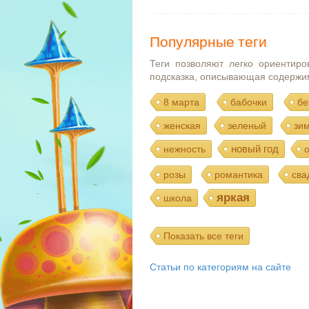
Популярные теги
Теги позволяют легко ориентиро
подсказка, описывающая содержи
8 марта
бабочки
бе
женская
зеленый
зи
новый год
нежность
розы
романтика
сва
яркая
школа
Показать все теги
Статьи по категориям на сайте