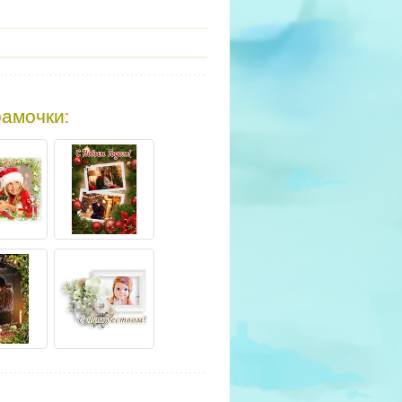
рамочки
: