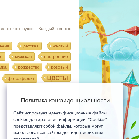
ах то что нужно. Каждый тег это
ения
детская
желтый
я
мужская
настроение
мка
рождество
розовый
цветы
фотоэффект
Политика конфиденциальности
Сайт использует идентификационные файлы
Мобильная версия сайта
cookies для хранения информации. "Cookies"
представляют собой файлы, которые могут
использоваться сайтом для идентификации